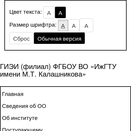
Цвет текста:
А
А
Размер шрифтра:
А
А
А
Сброс
Обычная версия
ГИЭИ (филиал) ФГБОУ ВО «ИжГТУ
имени М.Т. Калашникова»
Главная
Сведения об ОО
Об институте
Поступающему