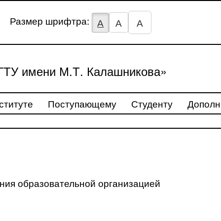
Размер шрифтра:
А
А
А
ТУ имени М.Т. Калашникова»
ституте
Поступающему
Студенту
Дополн
ения образовательной организацией