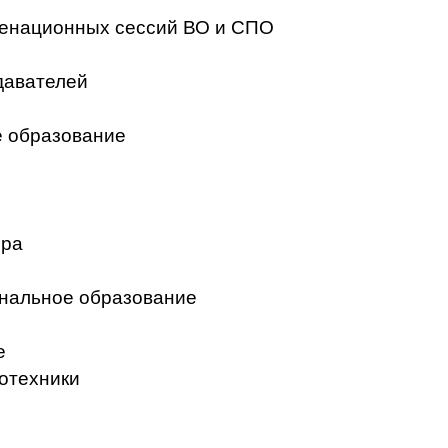
менационных сессий ВО и СПО
давателей
 образование
ера
нальное образование
е
отехники