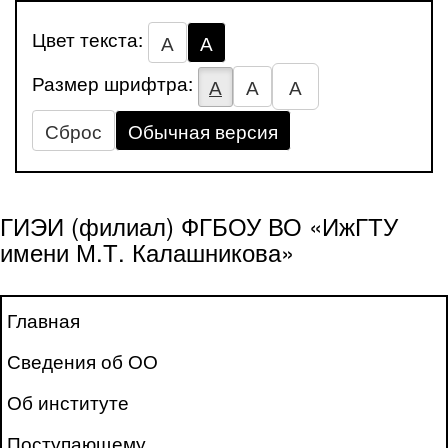
Цвет текста:
А
А
Размер шрифтра:
А
А
А
Сброс
Обычная версия
ГИЭИ (филиал) ФГБОУ ВО «ИжГТУ
имени М.Т. Калашникова»
Главная
Сведения об ОО
Об институте
Поступающему