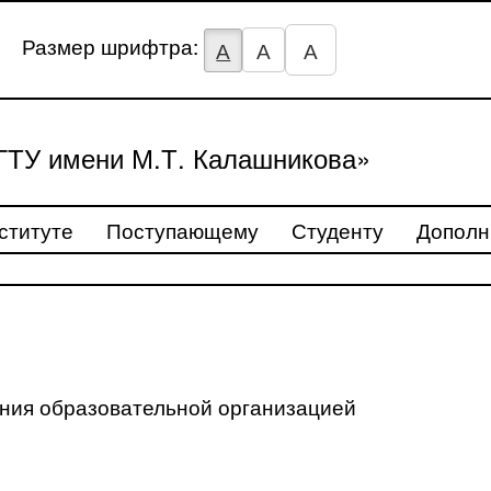
Размер шрифтра:
А
А
А
ТУ имени М.Т. Калашникова»
ституте
Поступающему
Студенту
Дополн
ения образовательной организацией