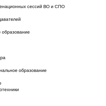
менационных сессий ВО и СПО
давателей
 образование
ера
нальное образование
е
отехники