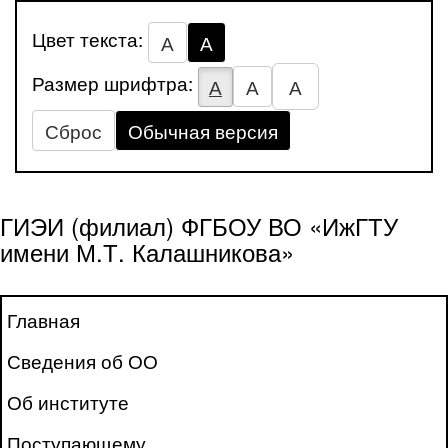
Цвет текста:
А
А
Размер шрифтра:
А
А
А
Сброс
Обычная версия
ГИЭИ (филиал) ФГБОУ ВО «ИжГТУ
имени М.Т. Калашникова»
Главная
Сведения об ОО
Об институте
Поступающему