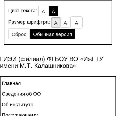
Цвет текста:
А
А
Размер шрифтра:
А
А
А
Сброс
Обычная версия
ГИЭИ (филиал) ФГБОУ ВО «ИжГТУ
имени М.Т. Калашникова»
Главная
Сведения об ОО
Об институте
Поступающему