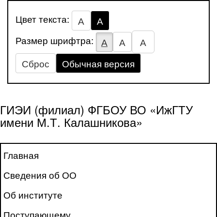
Цвет текста:
А
А
Размер шрифтра:
А
А
А
Сброс
Обычная версия
ГИЭИ (филиал) ФГБОУ ВО «ИжГТУ
имени М.Т. Калашникова»
Главная
Сведения об ОО
Об институте
Поступающему