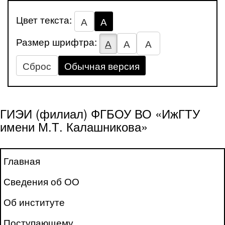
Цвет текста:
А
А
Размер шрифтра:
А
А
А
Сброс
Обычная версия
ГИЭИ (филиал) ФГБОУ ВО «ИжГТУ
имени М.Т. Калашникова»
Главная
Сведения об ОО
Об институте
Поступающему