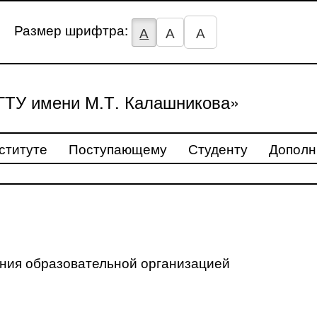
Размер шрифтра:
А
А
А
ТУ имени М.Т. Калашникова»
ституте
Поступающему
Студенту
Дополн
ения образовательной организацией