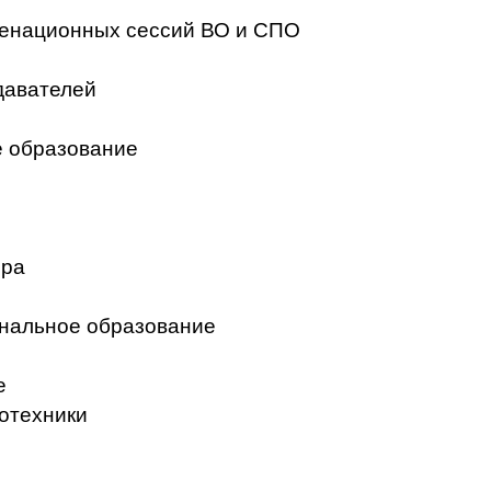
менационных сессий ВО и СПО
давателей
 образование
ера
нальное образование
е
отехники