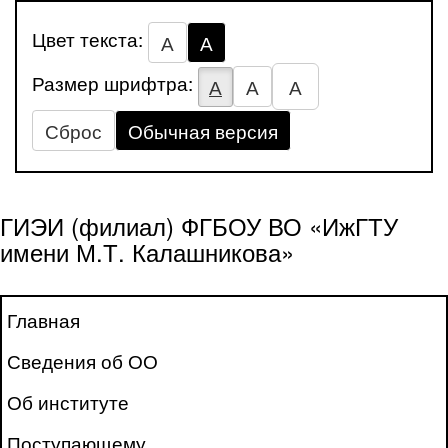
Цвет текста:
А
А
Размер шрифтра:
А
А
А
Сброс
Обычная версия
ГИЭИ (филиал) ФГБОУ ВО «ИжГТУ
имени М.Т. Калашникова»
Главная
Сведения об ОО
Об институте
Поступающему