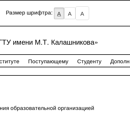
Размер шрифтра:
А
А
А
ТУ имени М.Т. Калашникова»
ституте
Поступающему
Студенту
Дополн
ения образовательной организацией