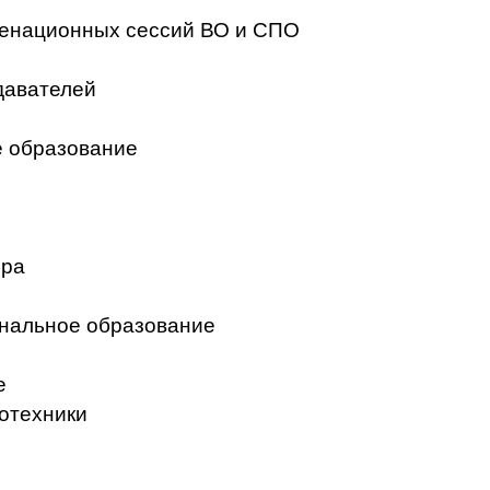
менационных сессий ВО и СПО
давателей
 образование
ера
нальное образование
е
отехники