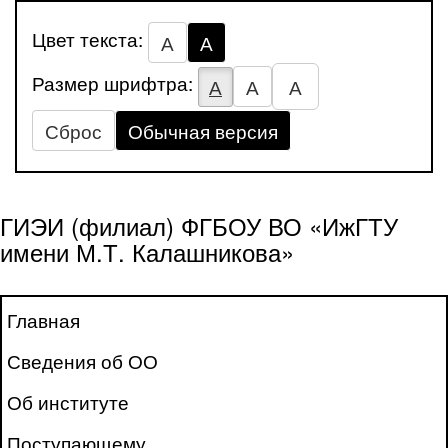
Цвет текста:
А
А
Размер шрифтра:
А
А
А
Сброс
Обычная версия
ГИЭИ (филиал) ФГБОУ ВО «ИжГТУ
имени М.Т. Калашникова»
Главная
Сведения об ОО
Об институте
Поступающему