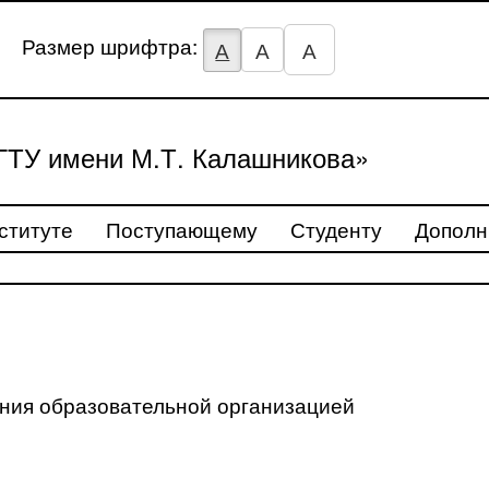
Размер шрифтра:
А
А
А
ТУ имени М.Т. Калашникова»
ституте
Поступающему
Студенту
Дополн
ения образовательной организацией