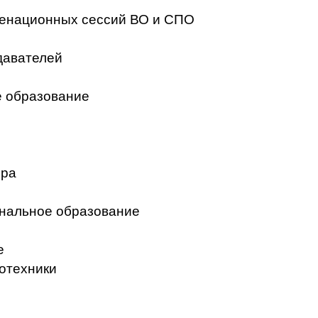
менационных сессий ВО и СПО
давателей
 образование
ера
нальное образование
е
отехники