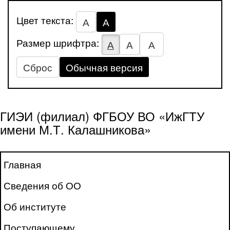
Цвет текста:
А
А
Размер шрифтра:
А
А
А
Сброс
Обычная версия
ГИЭИ (филиал) ФГБОУ ВО «ИжГТУ
имени М.Т. Калашникова»
Главная
Сведения об ОО
Об институте
Поступающему