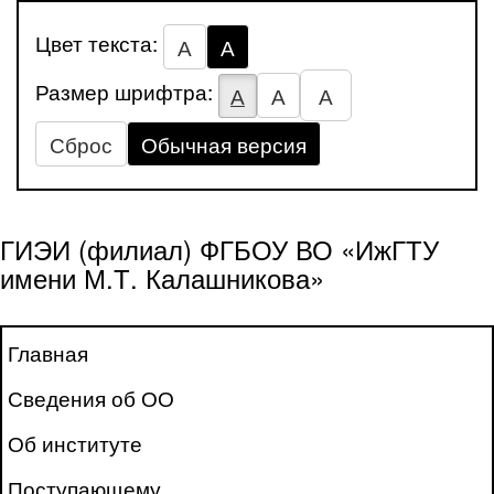
Цвет текста:
А
А
Размер шрифтра:
А
А
А
Сброс
Обычная версия
ГИЭИ (филиал) ФГБОУ ВО «ИжГТУ
имени М.Т. Калашникова»
Главная
Сведения об ОО
Об институте
Поступающему