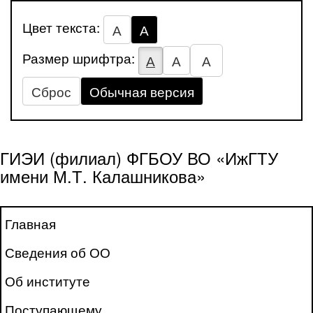
Цвет текста:
А
А
Размер шрифтра:
А
А
А
Сброс
Обычная версия
ГИЭИ (филиал) ФГБОУ ВО «ИжГТУ
имени М.Т. Калашникова»
Главная
Сведения об ОО
Об институте
Поступающему