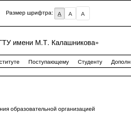
Размер шрифтра:
А
А
А
ТУ имени М.Т. Калашникова»
ституте
Поступающему
Студенту
Дополн
ения образовательной организацией