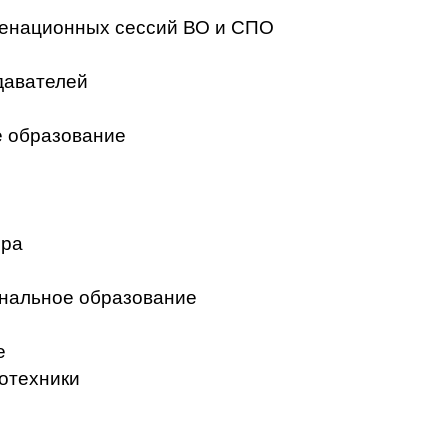
менационных сессий ВО и СПО
давателей
 образование
ера
нальное образование
е
отехники