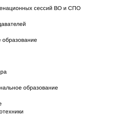
менационных сессий ВО и СПО
давателей
 образование
ера
нальное образование
е
отехники