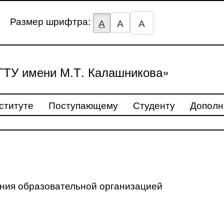
Размер шрифтра:
А
А
А
ТУ имени М.Т. Калашникова»
ституте
Поступающему
Студенту
Дополн
ения образовательной организацией