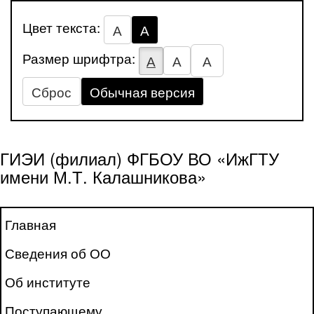
Цвет текста:
А
А
Размер шрифтра:
А
А
А
Сброс
Обычная версия
ГИЭИ (филиал) ФГБОУ ВО «ИжГТУ
имени М.Т. Калашникова»
Главная
Сведения об ОО
Об институте
Поступающему