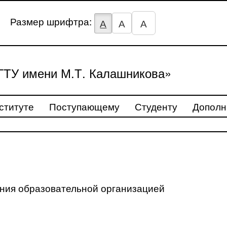
Размер шрифтра:
А
А
А
ТУ имени М.Т. Калашникова»
ституте
Поступающему
Студенту
Дополн
ения образовательной организацией