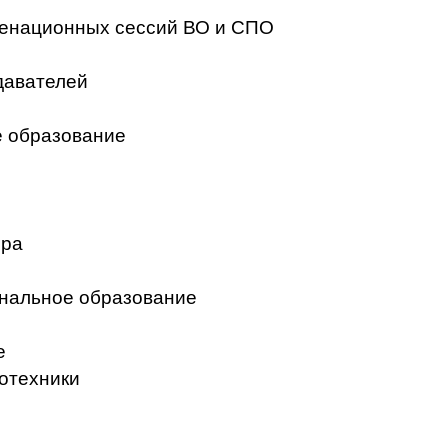
менационных сессий ВО и СПО
давателей
 образование
ера
нальное образование
е
отехники