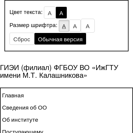
Цвет текста:
А
А
Размер шрифтра:
А
А
А
Сброс
Обычная версия
ГИЭИ (филиал) ФГБОУ ВО «ИжГТУ
имени М.Т. Калашникова»
Главная
Сведения об ОО
Об институте
Поступающему