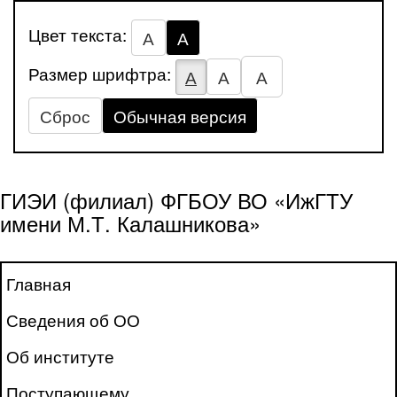
Цвет текста:
А
А
Размер шрифтра:
А
А
А
Сброс
Обычная версия
ГИЭИ (филиал) ФГБОУ ВО «ИжГТУ
имени М.Т. Калашникова»
Главная
Сведения об ОО
Об институте
Поступающему