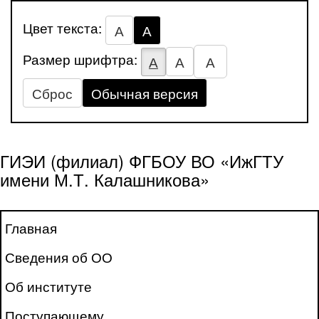
Цвет текста:
А
А
Размер шрифтра:
А
А
А
Сброс
Обычная версия
ГИЭИ (филиал) ФГБОУ ВО «ИжГТУ
имени М.Т. Калашникова»
Главная
Сведения об ОО
Об институте
Поступающему