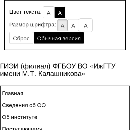
Цвет текста:
А
А
Размер шрифтра:
А
А
А
Сброс
Обычная версия
ГИЭИ (филиал) ФГБОУ ВО «ИжГТУ
имени М.Т. Калашникова»
Главная
Сведения об ОО
Об институте
Поступающему