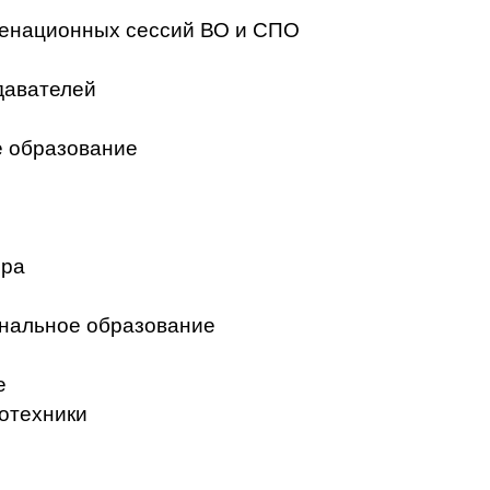
менационных сессий ВО и СПО
давателей
 образование
ера
нальное образование
е
отехники