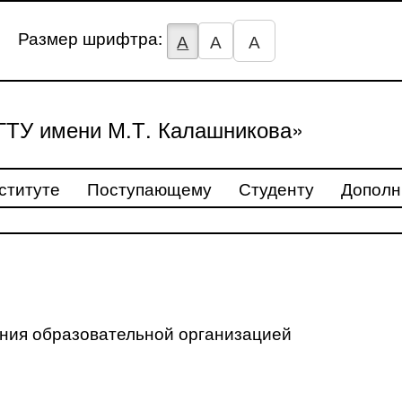
Размер шрифтра:
А
А
А
ТУ имени М.Т. Калашникова»
ституте
Поступающему
Студенту
Дополн
ения образовательной организацией