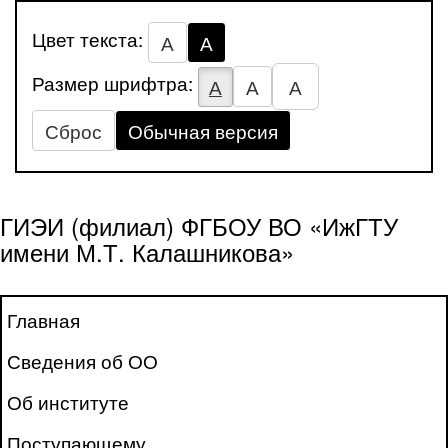
Цвет текста:
А
А
Размер шрифтра:
А
А
А
Сброс
Обычная версия
ГИЭИ (филиал) ФГБОУ ВО «ИжГТУ
имени М.Т. Калашникова»
Главная
Сведения об ОО
Об институте
Поступающему