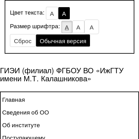
Цвет текста:
А
А
Размер шрифтра:
А
А
А
Сброс
Обычная версия
ГИЭИ (филиал) ФГБОУ ВО «ИжГТУ
имени М.Т. Калашникова»
Главная
Сведения об ОО
Об институте
Поступающему