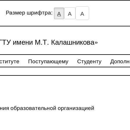
Размер шрифтра:
А
А
А
ТУ имени М.Т. Калашникова»
ституте
Поступающему
Студенту
Дополн
ения образовательной организацией