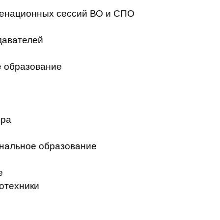
менационных сессий ВО и СПО
давателей
 образование
ера
нальное образование
е
отехники