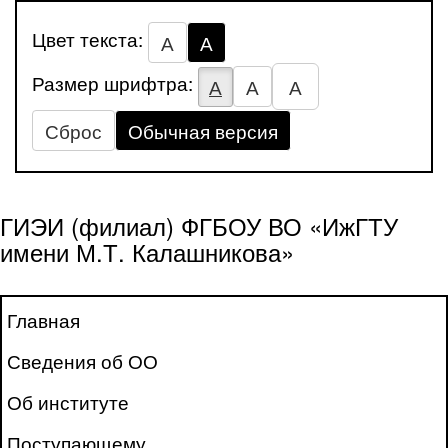
Цвет текста:
А
А
Размер шрифтра:
А
А
А
Сброс
Обычная версия
ГИЭИ (филиал) ФГБОУ ВО «ИжГТУ
имени М.Т. Калашникова»
Главная
Сведения об ОО
Об институте
Поступающему