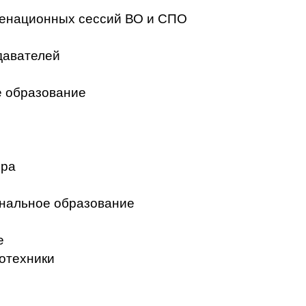
менационных сессий ВО и СПО
давателей
 образование
ера
нальное образование
е
отехники