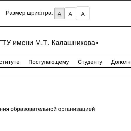
Размер шрифтра:
А
А
А
ТУ имени М.Т. Калашникова»
ституте
Поступающему
Студенту
Дополн
ения образовательной организацией