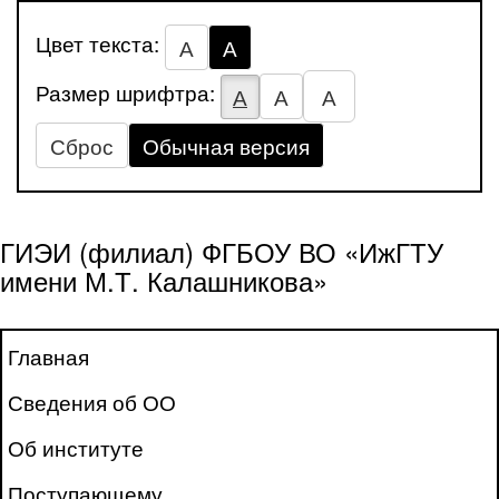
Цвет текста:
А
А
Размер шрифтра:
А
А
А
Сброс
Обычная версия
ГИЭИ (филиал) ФГБОУ ВО «ИжГТУ
имени М.Т. Калашникова»
Главная
Сведения об ОО
Об институте
Поступающему