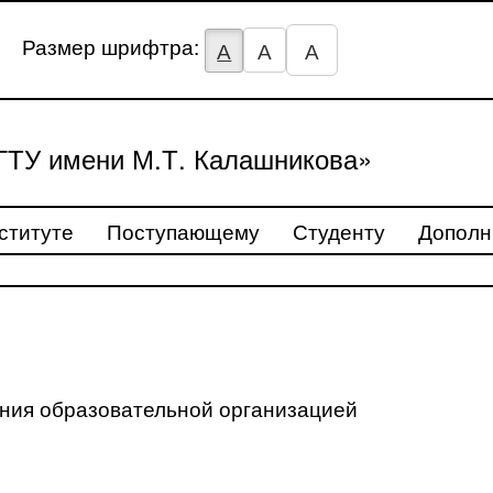
Размер шрифтра:
А
А
А
ТУ имени М.Т. Калашникова»
ституте
Поступающему
Студенту
Дополн
ения образовательной организацией