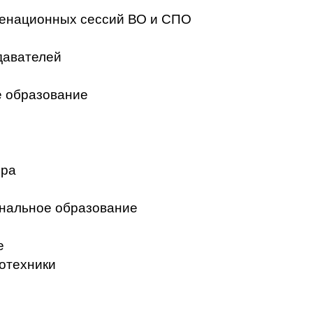
менационных сессий ВО и СПО
давателей
 образование
ера
нальное образование
е
отехники