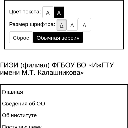
Цвет текста:
А
А
Размер шрифтра:
А
А
А
Сброс
Обычная версия
ГИЭИ (филиал) ФГБОУ ВО «ИжГТУ
имени М.Т. Калашникова»
Главная
Сведения об ОО
Об институте
Поступающему