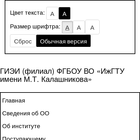
Цвет текста:
А
А
Размер шрифтра:
А
А
А
Сброс
Обычная версия
ГИЭИ (филиал) ФГБОУ ВО «ИжГТУ
имени М.Т. Калашникова»
Главная
Сведения об ОО
Об институте
Поступающему