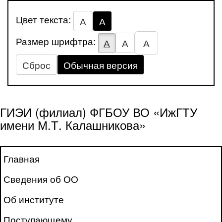
Цвет текста:
А
А
Размер шрифтра:
А
А
А
Сброс
Обычная версия
ГИЭИ (филиал) ФГБОУ ВО «ИжГТУ
имени М.Т. Калашникова»
Главная
Сведения об ОО
Об институте
Поступающему