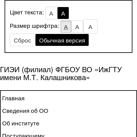
Цвет текста:
А
А
Размер шрифтра:
А
А
А
Сброс
Обычная версия
ГИЭИ (филиал) ФГБОУ ВО «ИжГТУ
имени М.Т. Калашникова»
Главная
Сведения об ОО
Об институте
Поступающему