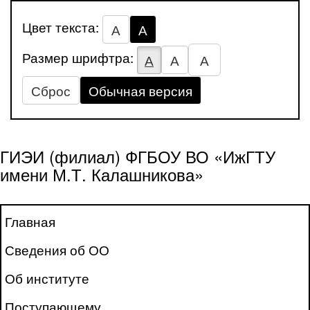
Цвет текста:
А
А
Размер шрифтра:
А
А
А
Сброс
Обычная версия
ГИЭИ (филиал) ФГБОУ ВО «ИжГТУ
имени М.Т. Калашникова»
Главная
Сведения об ОО
Об институте
Поступающему