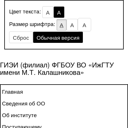
Цвет текста:
А
А
Размер шрифтра:
А
А
А
Сброс
Обычная версия
ГИЭИ (филиал) ФГБОУ ВО «ИжГТУ
имени М.Т. Калашникова»
Главная
Сведения об ОО
Об институте
Поступающему