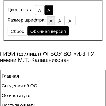
Цвет текста:
А
А
Размер шрифтра:
А
А
А
Сброс
Обычная версия
ГИЭИ (филиал) ФГБОУ ВО «ИжГТУ
имени М.Т. Калашникова»
Главная
Сведения об ОО
Об институте
Поступающему