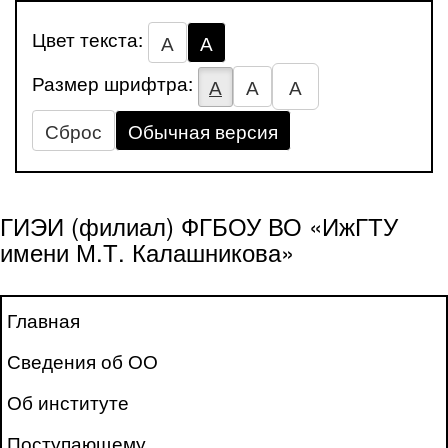
Цвет текста:
А
А
Размер шрифтра:
А
А
А
Сброс
Обычная версия
ГИЭИ (филиал) ФГБОУ ВО «ИжГТУ
имени М.Т. Калашникова»
Главная
Сведения об ОО
Об институте
Поступающему