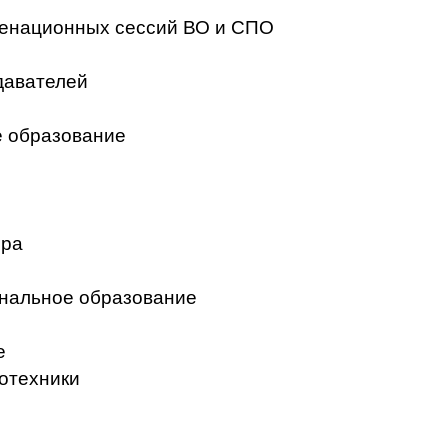
менационных сессий ВО и СПО
давателей
 образование
ера
нальное образование
е
отехники