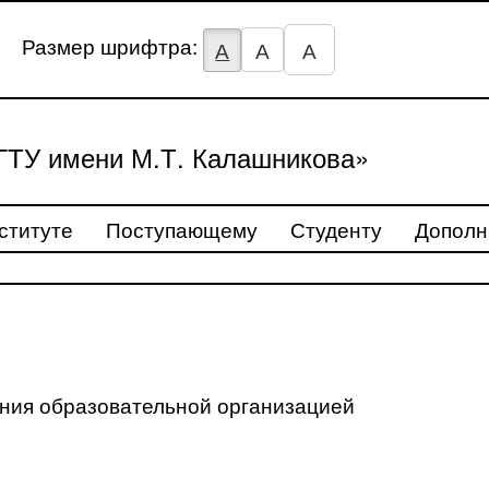
Размер шрифтра:
А
А
А
ТУ имени М.Т. Калашникова»
ституте
Поступающему
Студенту
Дополн
ения образовательной организацией