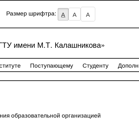
Размер шрифтра:
А
А
А
ТУ имени М.Т. Калашникова»
ституте
Поступающему
Студенту
Дополн
ения образовательной организацией