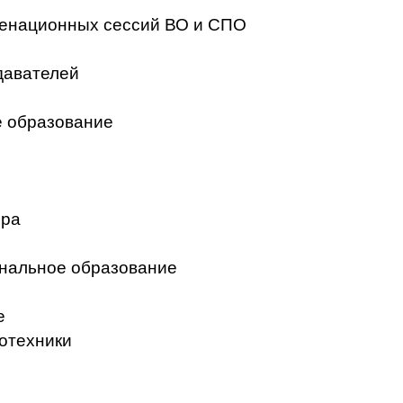
менационных сессий ВО и СПО
давателей
 образование
ера
нальное образование
е
отехники