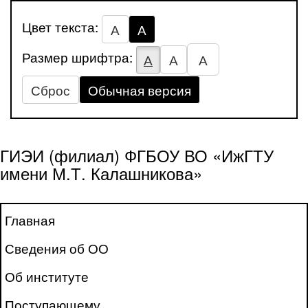
Цвет текста:
А
А
Размер шрифтра:
А
А
А
Сброс
Обычная версия
ГИЭИ (филиал) ФГБОУ ВО «ИжГТУ
имени М.Т. Калашникова»
Главная
Сведения об ОО
Об институте
Поступающему