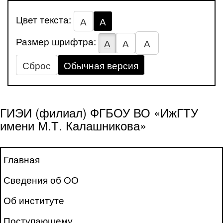
Цвет текста:
А
А
Размер шрифтра:
А
А
А
Сброс
Обычная версия
ГИЭИ (филиал) ФГБОУ ВО «ИжГТУ
имени М.Т. Калашникова»
Главная
Сведения об ОО
Об институте
Поступающему