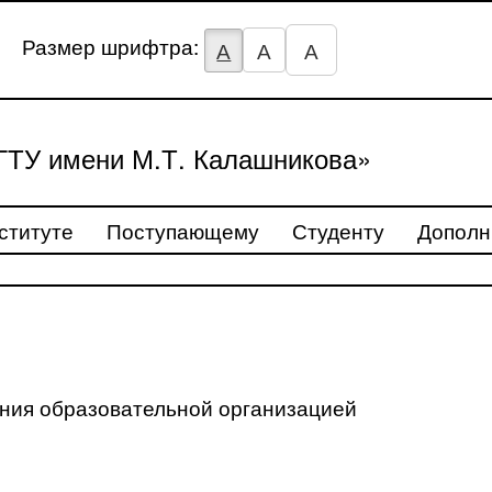
Размер шрифтра:
А
А
А
ТУ имени М.Т. Калашникова»
ституте
Поступающему
Студенту
Дополн
ения образовательной организацией