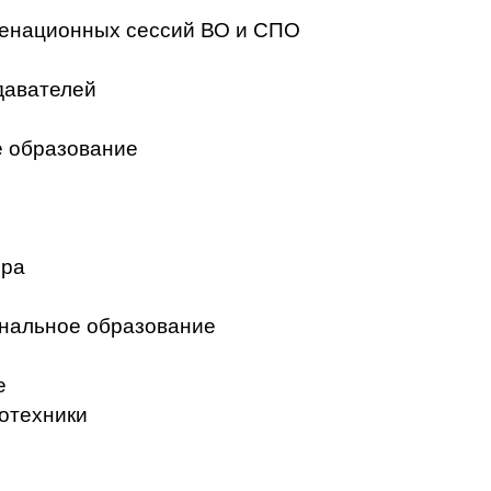
менационных сессий ВО и СПО
давателей
 образование
ера
нальное образование
е
отехники