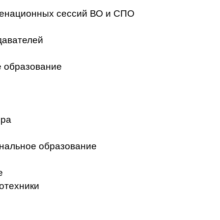
менационных сессий ВО и СПО
давателей
 образование
ера
нальное образование
е
отехники