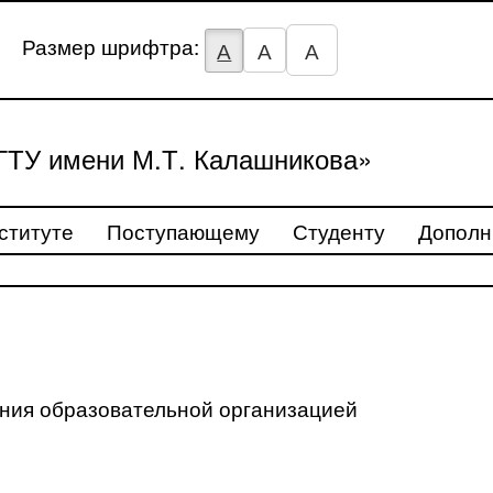
Размер шрифтра:
А
А
А
ТУ имени М.Т. Калашникова»
ституте
Поступающему
Студенту
Дополн
ения образовательной организацией