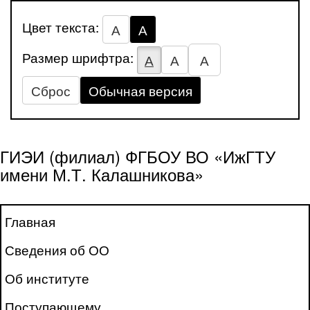
Цвет текста:
А
А
Размер шрифтра:
А
А
А
Сброс
Обычная версия
ГИЭИ (филиал) ФГБОУ ВО «ИжГТУ
имени М.Т. Калашникова»
Главная
Сведения об ОО
Об институте
Поступающему