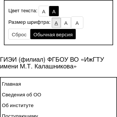
Цвет текста:
А
А
Размер шрифтра:
А
А
А
Сброс
Обычная версия
ГИЭИ (филиал) ФГБОУ ВО «ИжГТУ
имени М.Т. Калашникова»
Главная
Сведения об ОО
Об институте
Поступающему