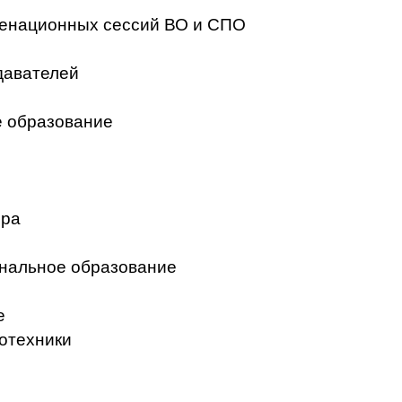
менационных сессий ВО и СПО
давателей
 образование
ера
нальное образование
е
отехники