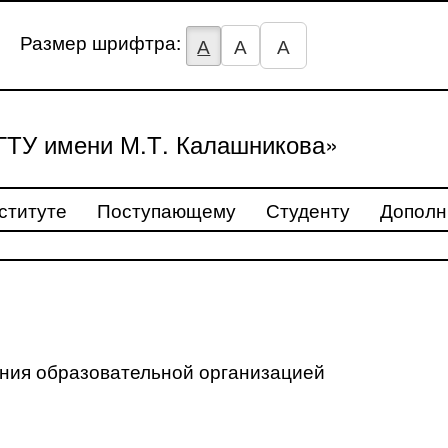
Размер шрифтра:
А
А
А
ТУ имени М.Т. Калашникова»
ституте
Поступающему
Студенту
Дополн
ения образовательной организацией