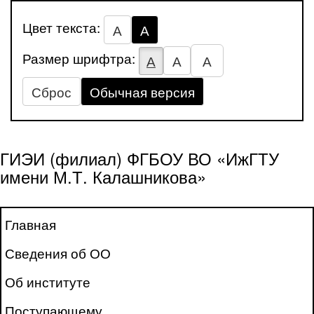
Цвет текста:
А
А
Размер шрифтра:
А
А
А
Сброс
Обычная версия
ГИЭИ (филиал) ФГБОУ ВО «ИжГТУ
имени М.Т. Калашникова»
Главная
Сведения об ОО
Об институте
Поступающему